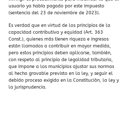
usuario ya había pagado por este impuesto
(sentencia del 23 de noviembre de 2023).
Es verdad que en virtud de los principios de la
capacidad contributiva y equidad (Art. 363
Const.), quienes más tienen riqueza e ingresos
están llamados a contribuir en mayor medida,
pero estos principios deben aplicarse, también,
con respeto al principio de legalidad tributaria,
que impone a los municipios ajustar sus normas
al hecho gravable previsto en la ley, y seguir el
debido proceso exigido en la Constitución, la ley y
la jurisprudencia.
Por fortuna, la ley también da herramientas para
revisar, por vía judicial, los actos administrativos
de los municipios, tanto los generales como los
particulares, así como para examinar el
cumplimiento de la ley, en asuntos tales como