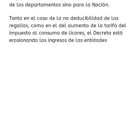
de los departamentos sino para la Nación.
Tanto en el caso de la no deducibilidad de las
regalías, como en el del aumento de la tarifa del
impuesto al consumo de licores, el Decreto está
erosionando los ingresos de las entidades
territoriales. Cuando la Nación desestimula la
minería y el consumo de licores, en forma directa
reduce las regalías y el recaudo del impuesto al
consumo, afectando las finanzas territoriales. En
ambos casos, además, posiblemente fomente
informalidad, expresada en este caso en minería
ilegal y contrabando de licores, respectivamente.
Además, en el caso del impuesto al consumo, se
estaría trasladando a la Nación un impuesto
departamental lo cual sólo es permitido por la
Carta en caso de guerra exterior (Art. 362 C.P.).