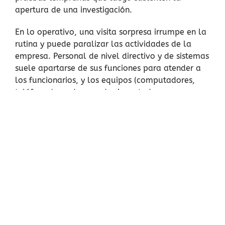
apertura de una investigación.
En lo operativo, una visita sorpresa irrumpe en la
rutina y puede paralizar las actividades de la
empresa. Personal de nivel directivo y de sistemas
suele apartarse de sus funciones para atender a
los funcionarios, y los equipos (computadores,
teléfonos) pueden quedar incautados
temporalmente para copia forense. Si la empresa
no está preparada, el caos inicial puede agravar
la situación y prolongar la inspección o incluso
terminar en una obstrucción. En cambio, contar
con protocolos claros, entrenamiento previo y
asesoría experta permite manejar el evento con
orden, cumpliendo las órdenes sin dilación y
reduciendo daños colaterales. La preparación es
la mejor defensa posible. En este escenario, el
peor error no es infringir la norma, sino no estar
listo cuando golpean la puerta.